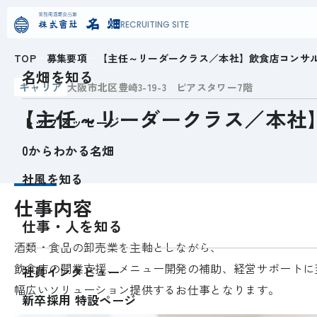
RECRUITING SITE
TOP
募集要項
【主任～リーダークラス／本社】飲食店コンサ
名畑を知る
キャリア
大阪市北区豊崎3-19-3 ピアスタワー7階
【主任～リーダークラス／本社
トップメッセージ
0からわかる名畑
社風を知る
仕事内容
仕事・人を知る
酒類・食品の卸売業を主軸としながら、
飲食店の開業支援、メニュー開発の補助、経営サポートに
社員インタビュー
幅広いソリューション提供するお仕事となります。
新卒採用 特設ページ